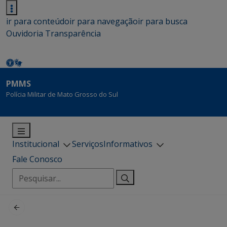
ir para conteúdo
ir para navegação
ir para busca
Ouvidoria
Transparência
PMMS
Polícia Militar de Mato Grosso do Sul
Institucional
Serviços
Informativos
Fale Conosco
Pesquisar
por: