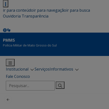
ir para conteúdo
ir para navegação
ir para busca
Ouvidoria
Transparência
PMMS
Polícia Militar de Mato Grosso do Sul
Institucional
Serviços
Informativos
Fale Conosco
Pesquisar
por: