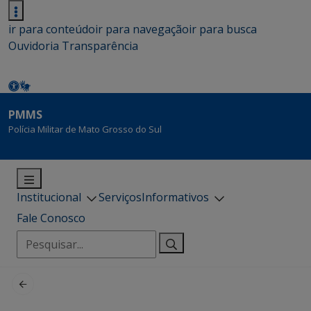
ir para conteúdo
ir para navegação
ir para busca
Ouvidoria
Transparência
PMMS
Polícia Militar de Mato Grosso do Sul
Institucional
Serviços
Informativos
Fale Conosco
Pesquisar
por: