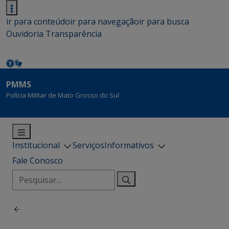
ir para conteúdo
ir para navegação
ir para busca
Ouvidoria
Transparência
PMMS
Polícia Militar de Mato Grosso do Sul
Institucional
Serviços
Informativos
Fale Conosco
Pesquisar
por: