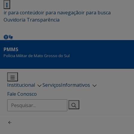
ir para conteúdo
ir para navegação
ir para busca
Ouvidoria
Transparência
PMMS
Polícia Militar de Mato Grosso do Sul
Institucional
Serviços
Informativos
Fale Conosco
Pesquisar
por: