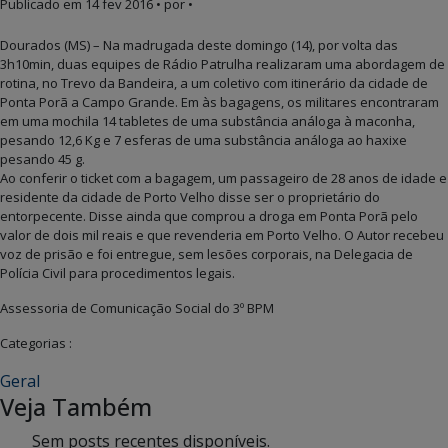
Publicado em
14 fev 2016
• por •
Dourados (MS) – Na madrugada deste domingo (14), por volta das
3h10min, duas equipes de Rádio Patrulha realizaram uma abordagem de
rotina, no Trevo da Bandeira, a um coletivo com itinerário da cidade de
Ponta Porã a Campo Grande. Em às bagagens, os militares encontraram
em uma mochila 14 tabletes de uma substância análoga à maconha,
pesando 12,6 Kg e 7 esferas de uma substância análoga ao haxixe
pesando 45 g.
Ao conferir o ticket com a bagagem, um passageiro de 28 anos de idade e
residente da cidade de Porto Velho disse ser o proprietário do
entorpecente. Disse ainda que comprou a droga em Ponta Porã pelo
valor de dois mil reais e que revenderia em Porto Velho. O Autor recebeu
voz de prisão e foi entregue, sem lesões corporais, na Delegacia de
Polícia Civil para procedimentos legais.
Assessoria de Comunicação Social do 3º BPM
Categorias :
Geral
Veja Também
Sem posts recentes disponíveis.