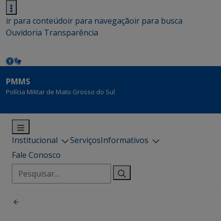
ir para conteúdo
ir para navegação
ir para busca
Ouvidoria
Transparência
PMMS
Polícia Militar de Mato Grosso do Sul
Institucional
Serviços
Informativos
Fale Conosco
Pesquisar
por: