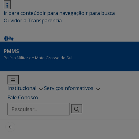
ir para conteúdo
ir para navegação
ir para busca
Ouvidoria
Transparência
PMMS
Polícia Militar de Mato Grosso do Sul
Institucional
Serviços
Informativos
Fale Conosco
Pesquisar
por: