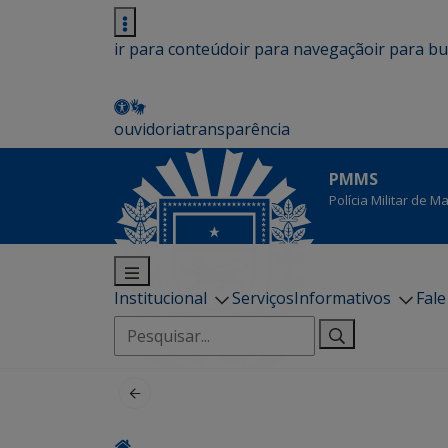
ir para conteúdo
ir para navegação
ir para b
ouvidoria
transparência
PMMS
Polícia Militar de 
Institucional
Serviços
Informativos
Fal
Pesquisar
por: