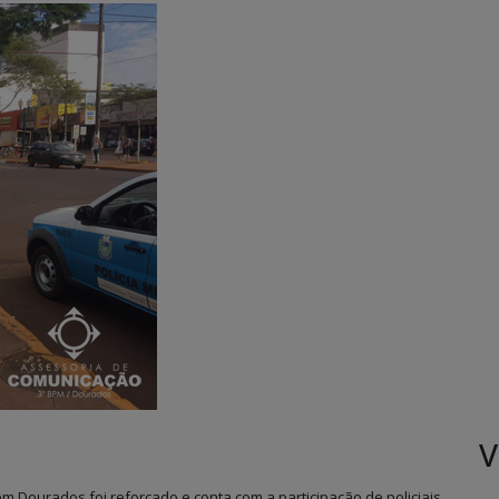
V
m Dourados foi reforçado e conta com a participação de policiais