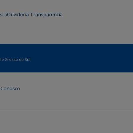
usca
Ouvidoria
Transparência
Mato Grosso do Sul
e Conosco