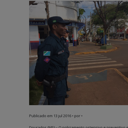
Publicado em
13 jul 2016
• por •
Dourados (MS) – O policiamento ostensivo e preventivo e