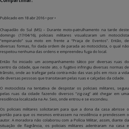
Compartilhar:
Publicado em
18 abr 2016
• por •
Chapadão do Sul (MS) – Durante moto-patrulhamento na tarde deste
domingo (17/04/16), policiais militares visualizaram um motociclista
“empinando” sua moto em frente a “Praça de Eventos”. Então, de
diversas formas, foi dada ordem de parada ao motociclista, o qual não
respeitou nenhuma das ordens e empreendeu fuga do local.
Então foi iniciado um acompanhamento tático por diversas ruas do
centro da cidade, que neste ato, o fugitivo infringiu diversas normas de
trânsito, onde ao trafegar pela contra-mão das vias pôs em risco a vida
de diversas pessoas que transitavam pelas ruas e calçadas da cidade.
O motociclista na tentativa de despistar os policiais militares, seguiu
pelas ruas da cidade fazendo diversos “zig-zag” até chegar em uma
residência localizada na Av. Seis, onde entrou e se escondeu.
Os policiais militares solicitaram para que a dona da casa abrisse o
portão para que os mesmos entrassem na residência e prendessem o
autor. A moradora não colaborou com a Polícia Militar, assim, diante da
situação de flagrância, os policiais militares adentraram na casa e