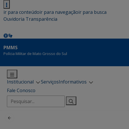
ir para conteúdo
ir para navegação
ir para busca
Ouvidoria
Transparência
PMMS
Polícia Militar de Mato Grosso do Sul
Institucional
Serviços
Informativos
Fale Conosco
Pesquisar
por: