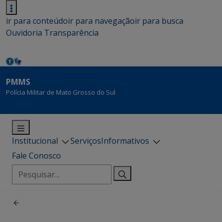
ir para conteúdo
ir para navegação
ir para busca
Ouvidoria
Transparência
PMMS
Polícia Militar de Mato Grosso do Sul
Institucional
Serviços
Informativos
Fale Conosco
Pesquisar
por: