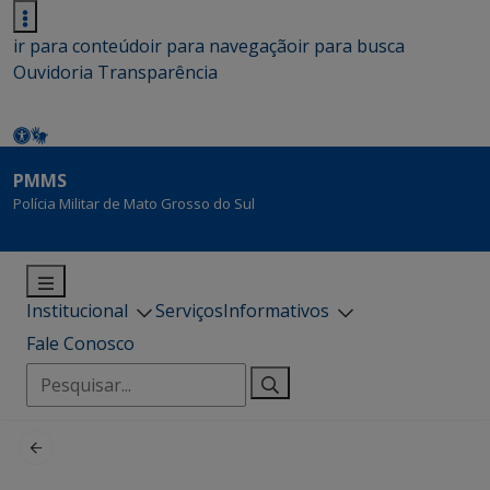
ir para conteúdo
ir para navegação
ir para busca
Ouvidoria
Transparência
PMMS
Polícia Militar de Mato Grosso do Sul
Institucional
Serviços
Informativos
Fale Conosco
Pesquisar
por: