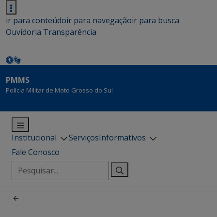
ir para conteúdo
ir para navegação
ir para busca
Ouvidoria
Transparência
PMMS
Polícia Militar de Mato Grosso do Sul
Institucional
Serviços
Informativos
Fale Conosco
Pesquisar
por: