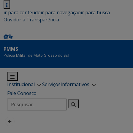
ir para conteúdo
ir para navegação
ir para busca
Ouvidoria
Transparência
PMMS
Polícia Militar de Mato Grosso do Sul
Institucional
Serviços
Informativos
Fale Conosco
Pesquisar
por: