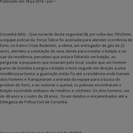
Publicado em
18 jul 2016
• por •
Corumbá (MS) – Que na tarde desta segunda(18), por volta das 15h33min,
a equipe policial da Força Tática foi acionada para atender ocorrência de
furto, no bairro Cristo Redentor, a vítima, um entregador de gás de 22
anos, atendeu a solicitação de uma cliente para instalar o botijão e ao
sair da residência, percebeu que estava faltando um botijão, ao
perguntar a populares que estavam pelo local, soube que um homem
parou de bicicleta e pegou o botijão e teria seguido em direção a uma
residência próxima; a guarnição então foi até a residência onde haviam
dois homens e franquearam a entrada da equipe para a busca do
produto do furto, e ao vistoriar o quintal, os policiais encontraram o
botijão escondido embaixo de retalhos e colchões. Os dois homens, um
de 48 anos e o outro de 28 anos, foram detidos e encaminhados até a
Delegacia de Polícia Civil de Corumbá.