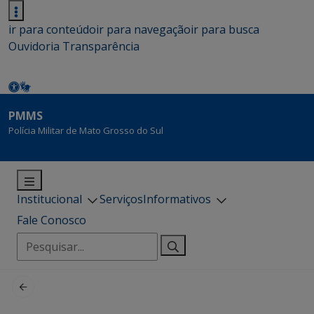
ir para conteúdo
ir para navegação
ir para busca
Ouvidoria
Transparência
PMMS
Polícia Militar de Mato Grosso do Sul
Institucional
Serviços
Informativos
Fale Conosco
Pesquisar
por: