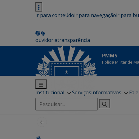
ir para conteúdo
ir para navegação
ir para b
ouvidoria
transparência
PMMS
Polícia Militar de 
Institucional
Serviços
Informativos
Fal
Pesquisar
por: