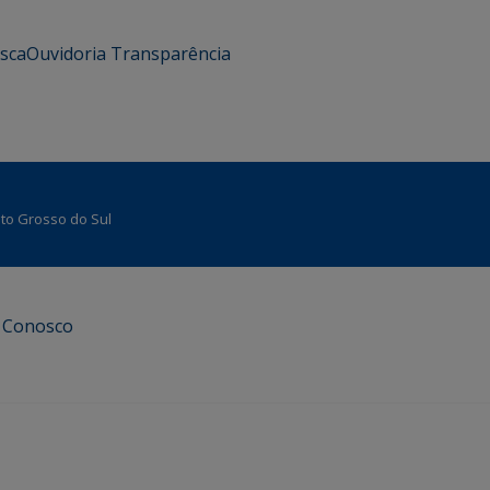
usca
Ouvidoria
Transparência
Mato Grosso do Sul
e Conosco