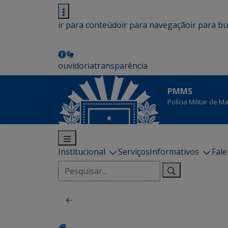
ir para conteúdo
ir para navegação
ir para b
ouvidoria
transparência
PMMS
Polícia Militar de 
Institucional
Serviços
Informativos
Fal
Pesquisar
por: