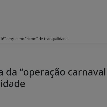
016” segue em “ritmo” de tranquilidade
ia da “operação carnava
lidade