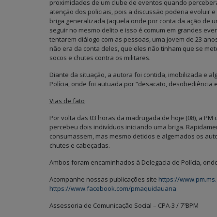
proximidades de um clube de eventos quando percebera
atenção dos policiais, pois a discussão poderia evoluir 
briga generalizada (aquela onde por conta da ação de
seguir no mesmo delito e isso é comum em grandes eve
tentarem diálogo com as pessoas, uma jovem de 23 anos s
não era da conta deles, que eles não tinham que se mete
socos e chutes contra os militares.
Diante da situação, a autora foi contida, imobilizada 
Polícia, onde foi autuada por “desacato, desobediência e
Vias de fato
Por volta das 03 horas da madrugada de hoje (08), a PM 
percebeu dois indivíduos iniciando uma briga. Rapidame
consumassem, mas mesmo detidos e algemados os autore
chutes e cabeçadas.
Ambos foram encaminhados à Delegacia de Polícia, onde 
Acompanhe nossas publicações site
https://www.pm.ms.
https://www.facebook.com/pmaquidauana
Assessoria de Comunicação Social – CPA-3 / 7ºBPM