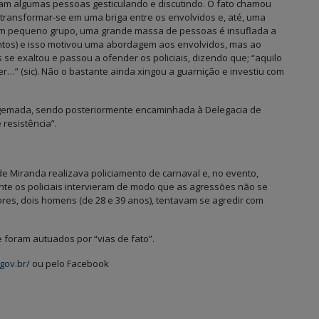
m algumas pessoas gesticulando e discutindo. O fato chamou
e transformar-se em uma briga entre os envolvidos e, até, uma
 um pequeno grupo, uma grande massa de pessoas é insuflada a
ntos) e isso motivou uma abordagem aos envolvidos, mas ao
e exaltou e passou a ofender os policiais, dizendo que; “aquilo
r…” (sic). Não o bastante ainda xingou a guarnição e investiu com
e algemada, sendo posteriormente encaminhada à Delegacia de
 resistência”.
de Miranda realizava policiamento de carnaval e, no evento,
nte os policiais intervieram de modo que as agressões não se
s, dois homens (de 28 e 39 anos), tentavam se agredir com
foram autuados por “vias de fato”.
gov.br/
ou pelo Facebook