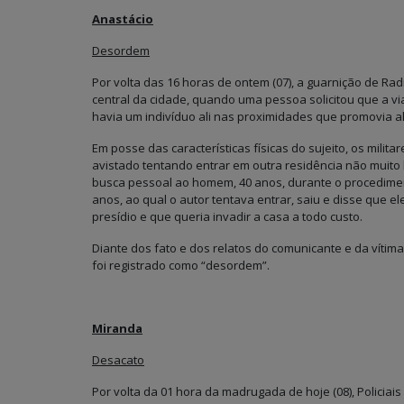
Anastácio
Desordem
Por volta das 16 horas de ontem (07), a guarnição de Ra
central da cidade, quando uma pessoa solicitou que a v
havia um indivíduo ali nas proximidades que promovia al
Em posse das características físicas do sujeito, os mili
avistado tentando entrar em outra residência não muito
busca pessoal ao homem, 40 anos, durante o procedime
anos, ao qual o autor tentava entrar, saiu e disse que 
presídio e que queria invadir a casa a todo custo.
Diante dos fato e dos relatos do comunicante e da vítima,
foi registrado como “desordem”.
Miranda
Desacato
Por volta da 01 hora da madrugada de hoje (08), Policiai