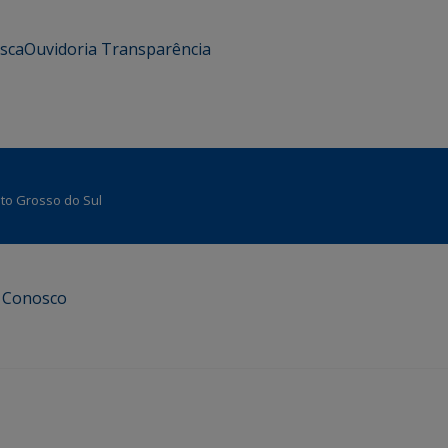
usca
Ouvidoria
Transparência
Mato Grosso do Sul
e Conosco