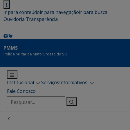
ir para conteúdo
ir para navegação
ir para busca
Ouvidoria
Transparência
PMMS
Polícia Militar de Mato Grosso do Sul
Institucional
Serviços
Informativos
Fale Conosco
Pesquisar
por: