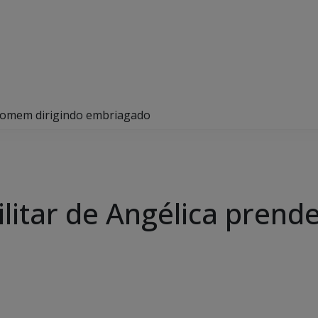
e homem dirigindo embriagado
ilitar de Angélica pren