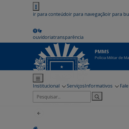
ir para conteúdo
ir para navegação
ir para b
ouvidoria
transparência
PMMS
Polícia Militar de 
Institucional
Serviços
Informativos
Fal
Pesquisar
por: