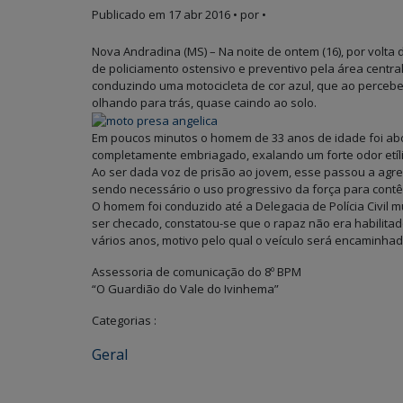
Publicado em
17 abr 2016
• por •
Nova Andradina (MS) – Na noite de ontem (16), por volta 
de policiamento ostensivo e preventivo pela área cent
conduzindo uma motocicleta de cor azul, que ao perceber
olhando para trás, quase caindo ao solo.
Em poucos minutos o homem de 33 anos de idade foi abo
completamente embriagado, exalando um forte odor etíli
Ao ser dada voz de prisão ao jovem, esse passou a agred
sendo necessário o uso progressivo da força para contê-
O homem foi conduzido até a Delegacia de Polícia Civil 
ser checado, constatou-se que o rapaz não era habilitad
vários anos, motivo pelo qual o veículo será encaminhad
Assessoria de comunicação do 8º BPM
“O Guardião do Vale do Ivinhema”
Categorias :
Geral