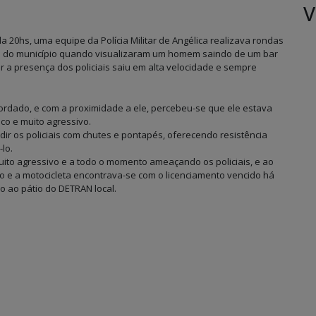
V
da 20hs, uma equipe da Polícia Militar de Angélica realizava rondas
ral do município quando visualizaram um homem saindo de um bar
 a presença dos policiais saiu em alta velocidade e sempre
rdado, e com a proximidade a ele, percebeu-se que ele estava
co e muito agressivo.
ir os policiais com chutes e pontapés, oferecendo resistência
lo.
muito agressivo e a todo o momento ameaçando os policiais, e ao
o e a motocicleta encontrava-se com o licenciamento vencido há
o ao pátio do DETRAN local.