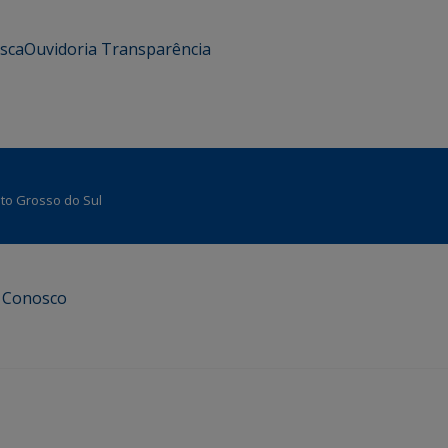
usca
Ouvidoria
Transparência
Mato Grosso do Sul
e Conosco