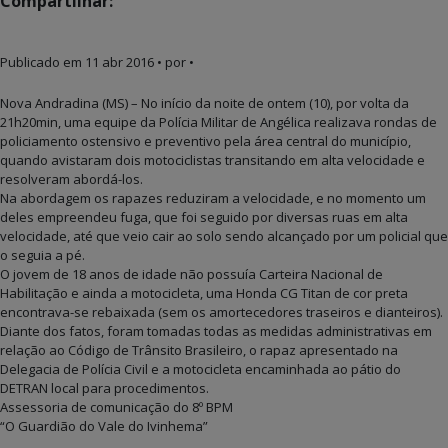
Compartilhar:
Publicado em
11 abr 2016
• por •
Nova Andradina (MS) – No início da noite de ontem (10), por volta da
21h20min, uma equipe da Polícia Militar de Angélica realizava rondas de
policiamento ostensivo e preventivo pela área central do município,
quando avistaram dois motociclistas transitando em alta velocidade e
resolveram abordá-los.
Na abordagem os rapazes reduziram a velocidade, e no momento um
deles empreendeu fuga, que foi seguido por diversas ruas em alta
velocidade, até que veio cair ao solo sendo alcançado por um policial que
o seguia a pé.
O jovem de 18 anos de idade não possuía Carteira Nacional de
Habilitação e ainda a motocicleta, uma Honda CG Titan de cor preta
encontrava-se rebaixada (sem os amortecedores traseiros e dianteiros).
Diante dos fatos, foram tomadas todas as medidas administrativas em
relação ao Código de Trânsito Brasileiro, o rapaz apresentado na
Delegacia de Polícia Civil e a motocicleta encaminhada ao pátio do
DETRAN local para procedimentos.
Assessoria de comunicação do 8º BPM
“O Guardião do Vale do Ivinhema”