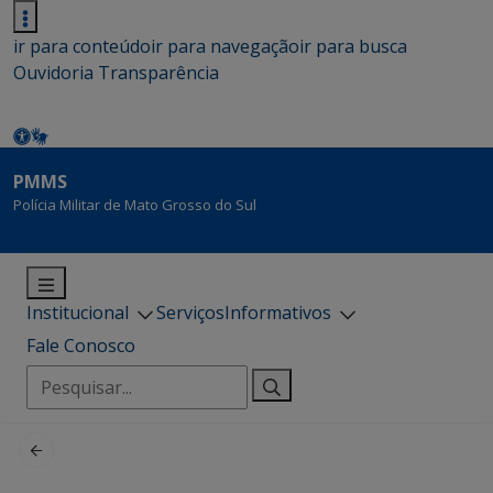
ir para conteúdo
ir para navegação
ir para busca
Ouvidoria
Transparência
PMMS
Polícia Militar de Mato Grosso do Sul
Institucional
Serviços
Informativos
Fale Conosco
Pesquisar
por: