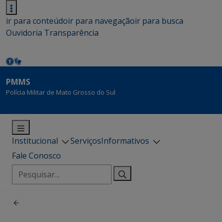
ir para conteúdo
ir para navegação
ir para busca
Ouvidoria
Transparência
PMMS
Polícia Militar de Mato Grosso do Sul
Institucional
Serviços
Informativos
Fale Conosco
Pesquisar
por: