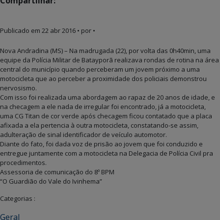
Compartilhar:
Publicado em
22 abr 2016
• por •
Nova Andradina (MS) – Na madrugada (22), por volta das 0h40min, uma
equipe da Polícia Militar de Batayporã realizava rondas de rotina na área
central do município quando perceberam um jovem próximo a uma
motocicleta que ao perceber a proximidade dos policiais demonstrou
nervosismo.
Com isso foi realizada uma abordagem ao rapaz de 20 anos de idade, e
na checagem a ele nada de irregular foi encontrado, já a motocicleta,
uma CG Titan de cor verde após checagem ficou contatado que a placa
afixada a ela pertencia à outra motocicleta, constatando-se assim,
adulteração de sinal identificador de veículo automotor.
Diante do fato, foi dada voz de prisão ao jovem que foi conduzido e
entregue juntamente com a motocicleta na Delegacia de Polícia Civil pra
procedimentos.
Assessoria de comunicação do 8º BPM
“O Guardião do Vale do Ivinhema”
Categorias :
Geral