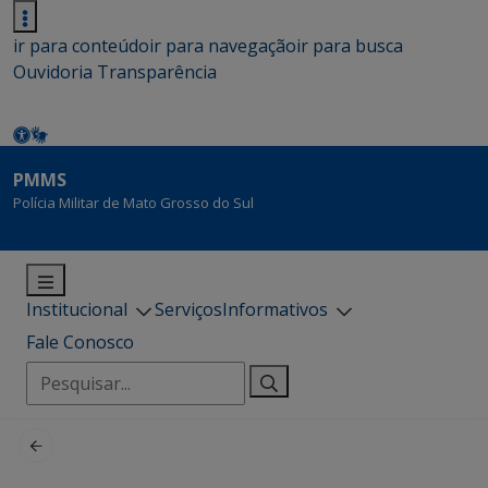
ir para conteúdo
ir para navegação
ir para busca
Ouvidoria
Transparência
PMMS
Polícia Militar de Mato Grosso do Sul
Institucional
Serviços
Informativos
Fale Conosco
Pesquisar
por: