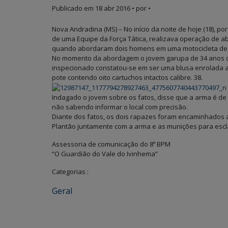
Publicado em
18 abr 2016
• por •
Nova Andradina (MS) – No início da noite de hoje (18), po
de uma Equipe da Força Tática, realizava operação de a
quando abordaram dois homens em uma motocicleta de c
No momento da abordagem o jovem garupa de 34 anos de
inspecionado constatou-se em ser uma blusa enrolada 
pote contendo oito cartuchos intactos calibre. 38.
Indagado o jovem sobre os fatos, disse que a arma é d
não sabendo informar o local com precisão.
Diante dos fatos, os dois rapazes foram encaminhados a
Plantão juntamente com a arma e as munições para escl
Assessoria de comunicação do 8º BPM
“O Guardião do Vale do Ivinhema”
Categorias :
Geral