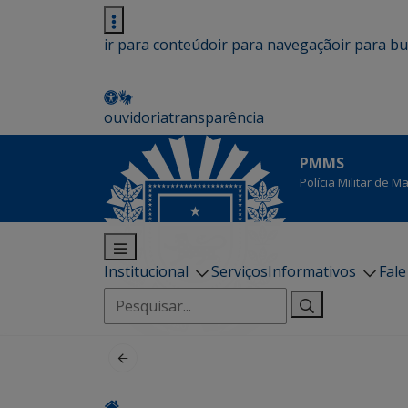
ir para conteúdo
ir para navegação
ir para b
ouvidoria
transparência
PMMS
Polícia Militar de 
Institucional
Serviços
Informativos
Fal
Pesquisar
por: