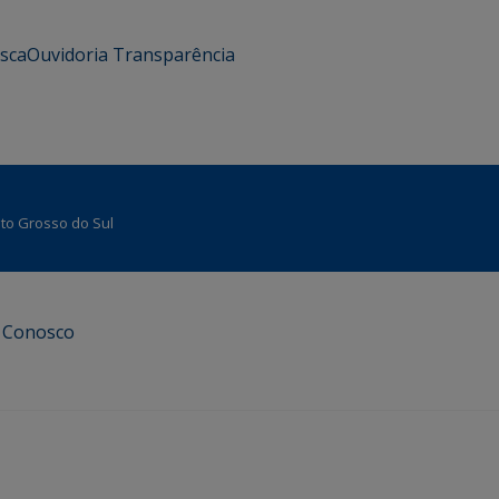
usca
Ouvidoria
Transparência
Mato Grosso do Sul
e Conosco