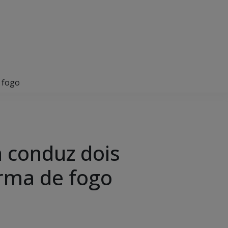
e fogo
a conduz dois
arma de fogo