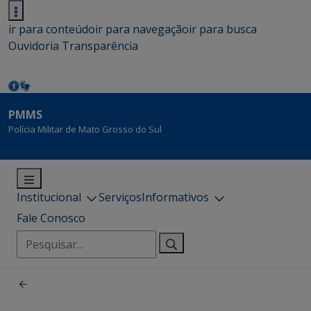
ir para conteúdo
ir para navegação
ir para busca
Ouvidoria
Transparência
PMMS
Polícia Militar de Mato Grosso do Sul
Institucional
Serviços
Informativos
Fale Conosco
Pesquisar
por: