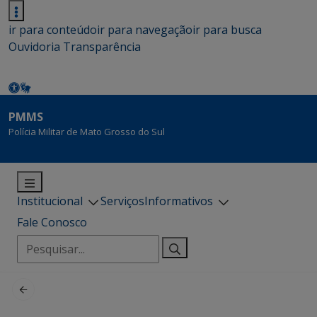
ir para conteúdo
ir para navegação
ir para busca
Ouvidoria
Transparência
PMMS
Polícia Militar de Mato Grosso do Sul
Institucional
Serviços
Informativos
Fale Conosco
Pesquisar
por: