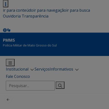
ir para conteúdo
ir para navegação
ir para busca
Ouvidoria
Transparência
PMMS
Polícia Militar de Mato Grosso do Sul
Institucional
Serviços
Informativos
Fale Conosco
Pesquisar
por: