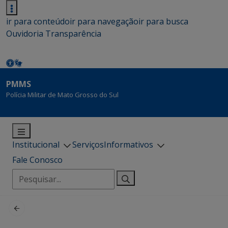
ir para conteúdo
ir para navegação
ir para busca
Ouvidoria
Transparência
PMMS
Polícia Militar de Mato Grosso do Sul
Institucional
Serviços
Informativos
Fale Conosco
Pesquisar
por: