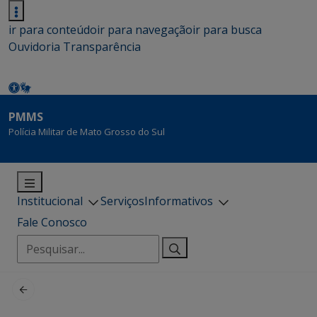
ir para conteúdo
ir para navegação
ir para busca
Ouvidoria
Transparência
PMMS
Polícia Militar de Mato Grosso do Sul
Institucional
Serviços
Informativos
Fale Conosco
Pesquisar
por: