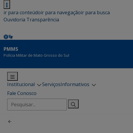
ir para conteúdo
ir para navegação
ir para busca
Ouvidoria
Transparência
PMMS
Polícia Militar de Mato Grosso do Sul
Institucional
Serviços
Informativos
Fale Conosco
Pesquisar
por: