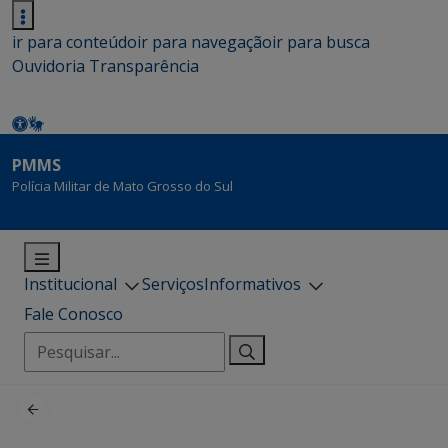
ir para conteúdo
ir para navegação
ir para busca
Ouvidoria
Transparência
PMMS
Polícia Militar de Mato Grosso do Sul
Institucional
Serviços
Informativos
Fale Conosco
Pesquisar
por: