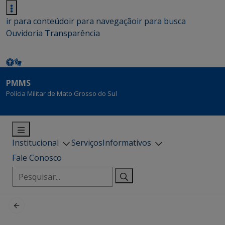
ir para conteúdo
ir para navegação
ir para busca
Ouvidoria
Transparência
PMMS
Polícia Militar de Mato Grosso do Sul
Institucional
Serviços
Informativos
Fale Conosco
Pesquisar
por: