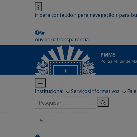
ir para conteúdo
ir para navegação
ir para b
ouvidoria
transparência
PMMS
Polícia Militar de 
Institucional
Serviços
Informativos
Fal
Pesquisar
por: