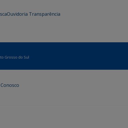
usca
Ouvidoria
Transparência
Mato Grosso do Sul
e Conosco