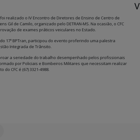
V
oi realizado o IV Encontro de Diretores de Ensino de Centro de
s Gil de Camilo, organizado pelo DETRAN-MS. Na ocasião, o CFC
rovação de exames práticos veiculares no Estado.
o 17º BPTran, participou do evento proferindo uma palestra
tão Integrada de Trânsito.
oroar a seriedade do trabalho desempenhado pelos profissionais
ormado por Policiais e Bombeiros Militares que necessitam realizar
o do CFC é (67) 3321-4988.