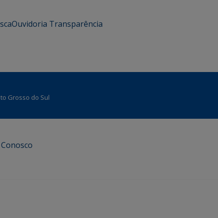
usca
Ouvidoria
Transparência
Mato Grosso do Sul
e Conosco