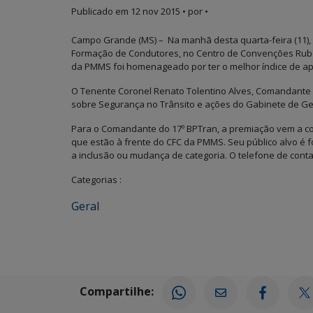
Publicado em
12 nov 2015
• por •
Campo Grande (MS) – Na manhã desta quarta-feira (11), f
Formação de Condutores, no Centro de Convenções Ruben
da PMMS foi homenageado por ter o melhor índice de ap
O Tenente Coronel Renato Tolentino Alves, Comandante d
sobre Segurança no Trânsito e ações do Gabinete de Ges
Para o Comandante do 17º BPTran, a premiação vem a c
que estão à frente do CFC da PMMS. Seu público alvo é f
a inclusão ou mudança de categoria. O telefone de contat
Categorias :
Geral
Compartilhe: