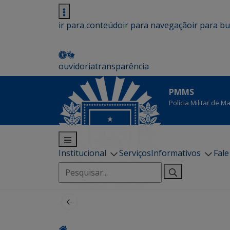
ir para conteúdo
ir para navegação
ir para b
ouvidoria
transparência
PMMS
Polícia Militar de 
Institucional
Serviços
Informativos
Fal
Pesquisar
por: