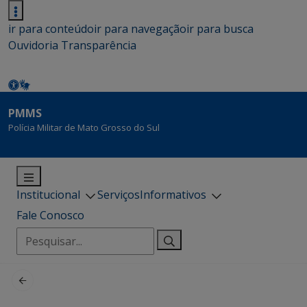
ir para conteúdo
ir para navegação
ir para busca
Ouvidoria
Transparência
PMMS
Polícia Militar de Mato Grosso do Sul
Institucional
Serviços
Informativos
Fale Conosco
Pesquisar
por: