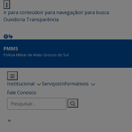
ir para conteúdo
ir para navegação
ir para busca
Ouvidoria
Transparência
PMMS
Polícia Militar de Mato Grosso do Sul
Institucional
Serviços
Informativos
Fale Conosco
Pesquisar
por: