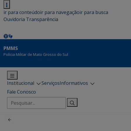
ir para conteúdo
ir para navegação
ir para busca
Ouvidoria
Transparência
PMMS
Polícia Militar de Mato Grosso do Sul
Institucional
Serviços
Informativos
Fale Conosco
Pesquisar
por: