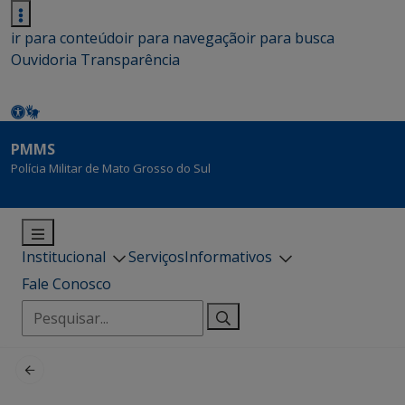
ir para conteúdo
ir para navegação
ir para busca
Ouvidoria
Transparência
PMMS
Polícia Militar de Mato Grosso do Sul
Institucional
Serviços
Informativos
Fale Conosco
Pesquisar
por: