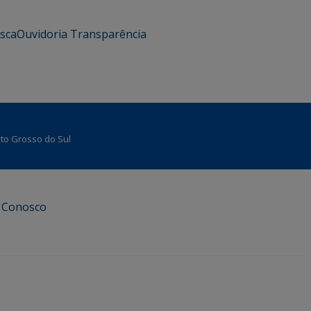
usca
Ouvidoria
Transparência
Mato Grosso do Sul
e Conosco