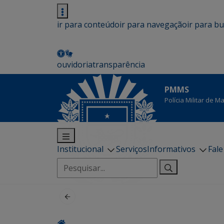
ir para conteúdo
ir para navegação
ir para b
ouvidoria
transparência
PMMS
Polícia Militar de 
Institucional
Serviços
Informativos
Fal
Pesquisar
por: