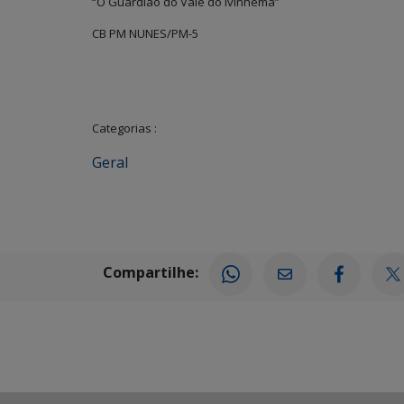
“O Guardião do Vale do Ivinhema”
CB PM NUNES/PM-5
Categorias :
Geral
Compartilhe: