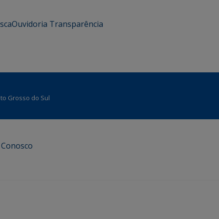
usca
Ouvidoria
Transparência
Mato Grosso do Sul
e Conosco