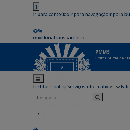
ir para conteúdo
ir para navegação
ir para b
ouvidoria
transparência
PMMS
Polícia Militar de 
Institucional
Serviços
Informativos
Fal
Pesquisar
por: