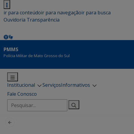
ir para conteúdo
ir para navegação
ir para busca
Ouvidoria
Transparência
PMMS
Polícia Militar de Mato Grosso do Sul
Institucional
Serviços
Informativos
Fale Conosco
Pesquisar
por: