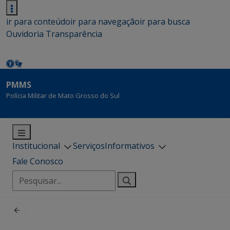
ir para conteúdo
ir para navegação
ir para busca
Ouvidoria
Transparência
PMMS
Polícia Militar de Mato Grosso do Sul
Institucional
Serviços
Informativos
Fale Conosco
Pesquisar
por: