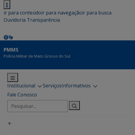
ir para conteúdo
ir para navegação
ir para busca
Ouvidoria
Transparência
PMMS
Polícia Militar de Mato Grosso do Sul
Institucional
Serviços
Informativos
Fale Conosco
Pesquisar
por: