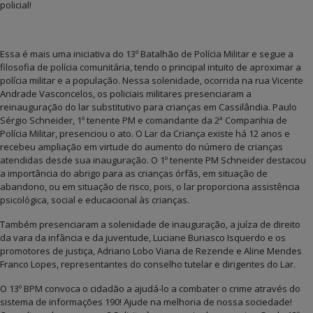
policial!
Essa é mais uma iniciativa do 13º Batalhão de Polícia Militar e segue a
filosofia de polícia comunitária, tendo o principal intuito de aproximar a
polícia militar e a população. Nessa solenidade, ocorrida na rua Vicente
Andrade Vasconcelos, os policiais militares presenciaram a
reinauguração do lar substitutivo para crianças em Cassilândia. Paulo
Sérgio Schneider, 1º tenente PM e comandante da 2ª Companhia de
Polícia Militar, presenciou o ato. O Lar da Criança existe há 12 anos e
recebeu ampliação em virtude do aumento do número de crianças
atendidas desde sua inauguração. O 1º tenente PM Schneider destacou
a importância do abrigo para as crianças órfãs, em situação de
abandono, ou em situação de risco, pois, o lar proporciona assistência
psicológica, social e educacional às crianças.
Também presenciaram a solenidade de inauguração, a juíza de direito
da vara da infância e da juventude, Luciane Buriasco Isquerdo e os
promotores de justiça, Adriano Lobo Viana de Rezende e Aline Mendes
Franco Lopes, representantes do conselho tutelar e dirigentes do Lar.
O 13º BPM convoca o cidadão a ajudá-lo a combater o crime através do
sistema de informações 190! Ajude na melhoria de nossa sociedade!