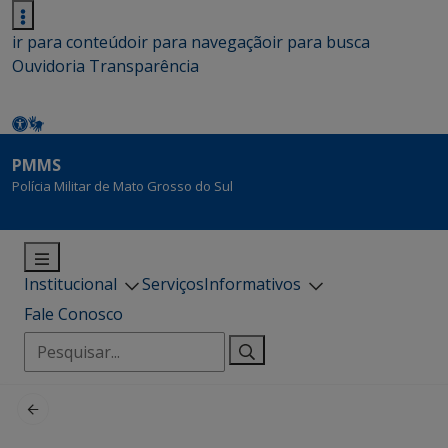
ir para conteúdo
ir para navegação
ir para busca
Ouvidoria
Transparência
PMMS
Polícia Militar de Mato Grosso do Sul
Institucional
Serviços
Informativos
Fale Conosco
Pesquisar
por: