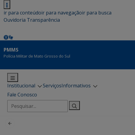
ir para conteúdo
ir para navegação
ir para busca
Ouvidoria
Transparência
PMMS
Polícia Militar de Mato Grosso do Sul
Institucional
Serviços
Informativos
Fale Conosco
Pesquisar
por: