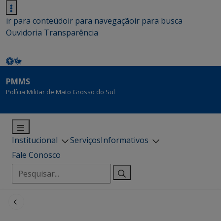
ir para conteúdo
ir para navegação
ir para busca
Ouvidoria
Transparência
PMMS
Polícia Militar de Mato Grosso do Sul
Institucional
Serviços
Informativos
Fale Conosco
Pesquisar
por: