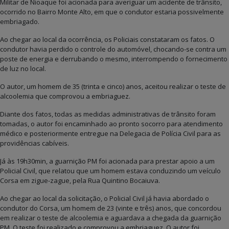
Militar de Nioaque foi acionada para averiguar um acidente de trânsito,
ocorrido no Bairro Monte Alto, em que o condutor estaria possivelmente
embriagado.
Ao chegar ao local da ocorrência, os Policiais constataram os fatos. O
condutor havia perdido o controle do automóvel, chocando-se contra um
poste de energia e derrubando o mesmo, interrompendo o fornecimento
de luz no local.
O autor, um homem de 35 (trinta e cinco) anos, aceitou realizar o teste de
alcoolemia que comprovou a embriaguez.
Diante dos fatos, todas as medidas administrativas de trânsito foram
tomadas, o autor foi encaminhado ao pronto socorro para atendimento
médico e posteriormente entregue na Delegacia de Polícia Civil para as
providências cabíveis.
Já às 19h30min, a guarnição PM foi acionada para prestar apoio a um
Policial Civil, que relatou que um homem estava conduzindo um veículo
Corsa em zigue-zague, pela Rua Quintino Bocaiuva.
Ao chegar ao local da solicitação, o Policial Civil já havia abordado o
condutor do Corsa, um homem de 23 (vinte e três) anos, que concordou
em realizar o teste de alcoolemia e aguardava a chegada da guarnição
PM. O teste foi realizado e comprovou a embriaguez. O autor foi