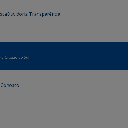
usca
Ouvidoria
Transparência
Mato Grosso do Sul
e Conosco