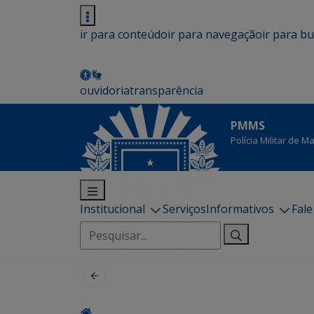
ir para conteúdo
ir para navegação
ir para b
ouvidoria
transparência
PMMS
Polícia Militar de 
Institucional
Serviços
Informativos
Fal
Pesquisar
por: