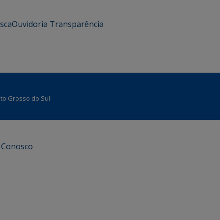
usca
Ouvidoria
Transparência
Mato Grosso do Sul
e Conosco