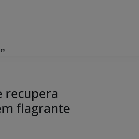
nte
e recupera
em flagrante