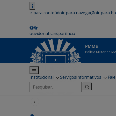
ir para conteúdo
ir para navegação
ir para b
ouvidoria
transparência
PMMS
Polícia Militar de 
Institucional
Serviços
Informativos
Fal
Pesquisar
por: