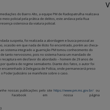
V
 imediações do Bairro Alto, a equipe PM de Radiopatrulha realizava
eio policial pela prática de delitos, este andava pela Rua
esença ostensiva da viatura policial.
dada suspeita, foi realizada a abordagem e busca pessoal ao
uo, ocasião em que nada de ilícito foi encontrado, porém ao checa-
o ao sistema integrado a guarnição PM tomou conhecimento do
 de tanto nervosismo, pois no sistema havia um mandado de
 e recaptura em desfavor do abordado – homem de 29 anos de
 por quebra de regime semiaberto. Diante dos fatos, o autor foi
e encaminhado à Delegacia de Polícia, onde permanecerá preso
 o Poder Judiciário se manifeste sobre o caso.
nhe nossas publicações pelo site
https://www.pm.ms.gov.br/
ou
lo Facebook em nossa página
-3