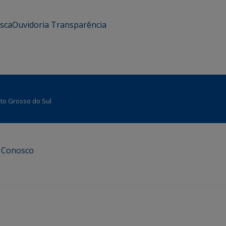
usca
Ouvidoria
Transparência
Mato Grosso do Sul
e Conosco