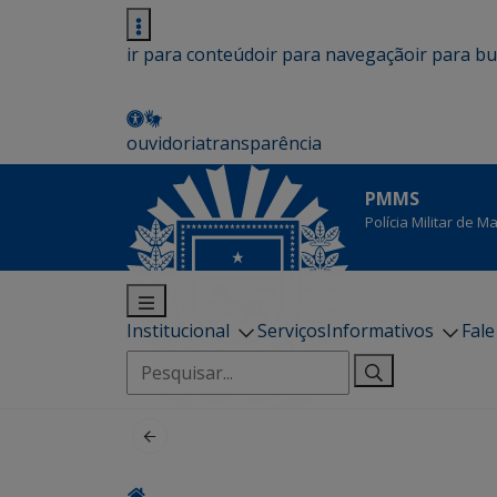
ir para conteúdo
ir para navegação
ir para b
ouvidoria
transparência
PMMS
Polícia Militar de 
Institucional
Serviços
Informativos
Fal
Pesquisar
por: