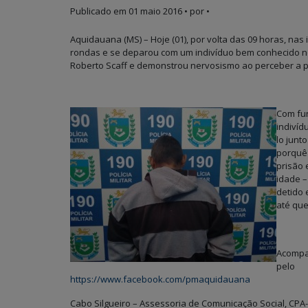
Publicado em
01 maio 2016
• por •
Aquidauana (MS) – Hoje (01), por volta das 09 horas, nas
rondas e se deparou com um indivíduo bem conhecido no m
Roberto Scaff e demonstrou nervosismo ao perceber a pr
Com fun
indivíd
lo junt
porquê
prisão
idade –
detido 
até que
Acompa
pe
https://www.facebook.com/pmaquidauana
Cabo Silgueiro – Assessoria de Comunicação Social, CPA