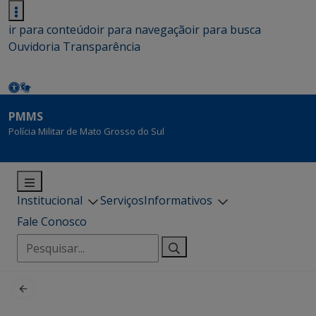
ir para conteúdo
ir para navegação
ir para busca
Ouvidoria
Transparência
PMMS
Polícia Militar de Mato Grosso do Sul
Institucional
Serviços
Informativos
Fale Conosco
Pesquisar
por: