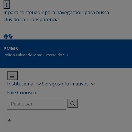
ir para conteúdo
ir para navegação
ir para busca
Ouvidoria
Transparência
PMMS
Polícia Militar de Mato Grosso do Sul
Institucional
Serviços
Informativos
Fale Conosco
Pesquisar
por: