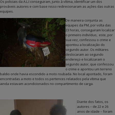
Os policiais da A.L.I conseguiram, junto à vítima, identificar um dos
prováveis autores e com base nisso redirecionaram as ações das outras
equipes.
De maneira conjunta as
equipes da PM, por volta das
23 horas, conseguiram localizar
o primeiro indivíduo, este, por
sua vez, confessou o crime e
apontou a localização do
segundo autor. Os militares
deslocaram ao segundo
endereço e localizaram o
segundo autor, que confessou
o crime e apontou um terreno
baldio onde havia escondido a moto roubada. No local apontado, foram
encontradas a moto e todos os pertences relatados pela vítima que
ainda estavam acondicionados no compartimento de carga.
Diante dos fatos, os
autores – de 22 e 26
anos de idade – foram