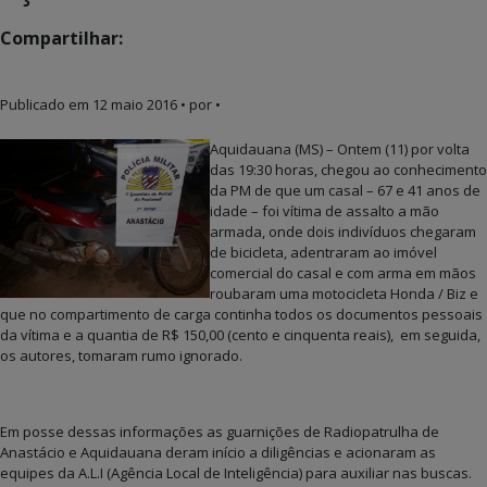
Compartilhar:
Publicado em
12 maio 2016
• por •
Aquidauana (MS) – Ontem (11) por volta
das 19:30 horas, chegou ao conhecimento
da PM de que um casal – 67 e 41 anos de
idade – foi vítima de assalto a mão
armada, onde dois indivíduos chegaram
de bicicleta, adentraram ao imóvel
comercial do casal e com arma em mãos
roubaram uma motocicleta Honda / Biz e
que no compartimento de carga continha todos os documentos pessoais
da vítima e a quantia de R$ 150,00 (cento e cinquenta reais), em seguida,
os autores, tomaram rumo ignorado.
Em posse dessas informações as guarnições de Radiopatrulha de
Anastácio e Aquidauana deram início a diligências e acionaram as
equipes da A.L.I (Agência Local de Inteligência) para auxiliar nas buscas.