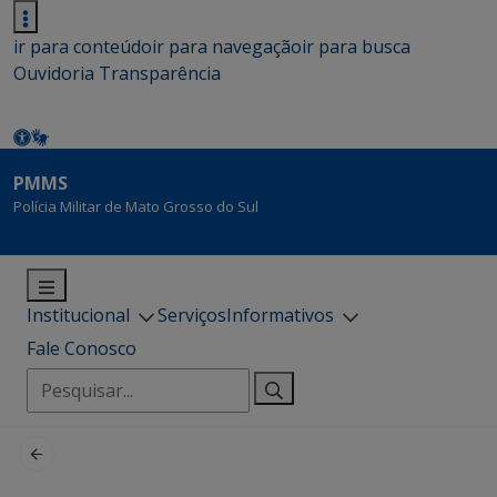
ir para conteúdo
ir para navegação
ir para busca
Ouvidoria
Transparência
PMMS
Polícia Militar de Mato Grosso do Sul
Institucional
Serviços
Informativos
Fale Conosco
Pesquisar
por: