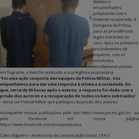
detidos e
encaminhados,
juntamente com o
material recuperado, à
Delegacia de Polícia,
para as providências
legais inerentes ao
caso. Após os primeiros
procedimentos de
inquérito, com os
envolvidos
devidamente presos
em flagrante, o bem foi restituído a sua legítima proprietária.
“
Foi uma ação conjunta das equipes da Polícia Militar, nos
empenhamos para dar uma resposta à vítima e à sociedade. Eis
que, cerca de 05 horas após o evento, a resposta foi dada com a
prisão dos autores e a recuperação de todos os bens subtraídos
”
– disse um Policial Militar que participou da prisão dos autores.
Acompanhe nossas publicações pelo site
https://www.pm.ms.gov.br/
o
pelo Facebook em nossa página
https://www.facebook.com/pmaquidauana
Cabo Silgueiro – Assessoria de Comunicação Social, CPA-3